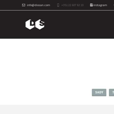
info@diosan.com
+351 22 607 63 10
instagram
SADY