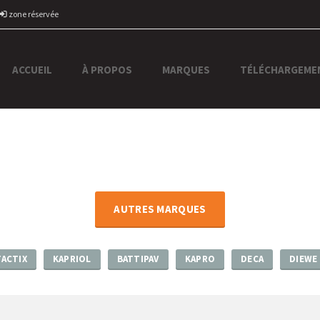
zone réservée
ACCUEIL
À PROPOS
MARQUES
TÉLÉCHARGEME
AUTRES MARQUES
TACTIX
KAPRIOL
BATTIPAV
KAPRO
DECA
DIEWE