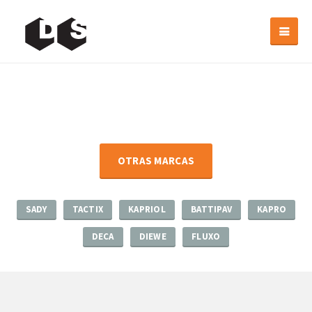
OTRAS MARCAS
SADY
TACTIX
KAPRIOL
BATTIPAV
KAPRO
DECA
DIEWE
FLUXO