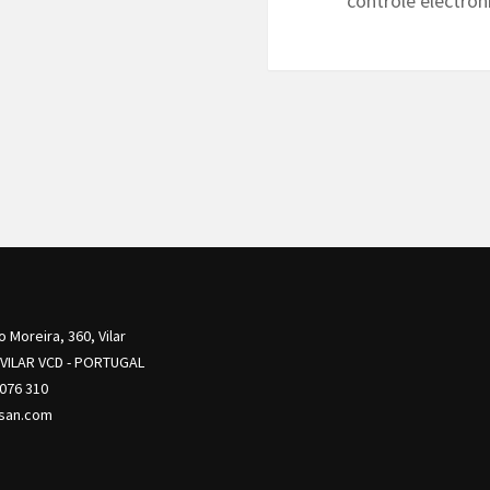
controle électron
o Moreira, 360, Vilar
 VILAR VCD - PORTUGAL
 076 310
san.com