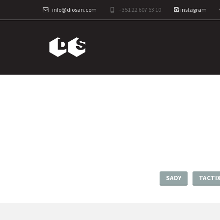
info@diosan.com
+351 22 607 63 10
instagram
SADY
TACTI