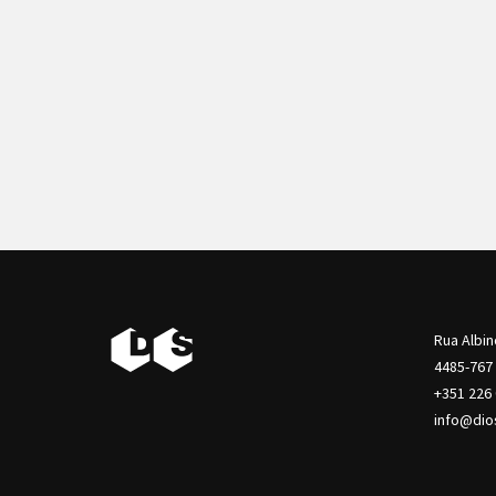
Rua Albin
4485-767
+351 226
info@dio