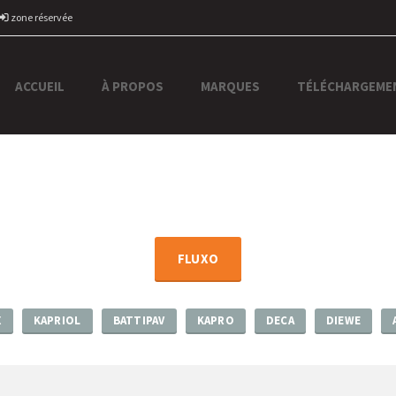
zone réservée
ACCUEIL
À PROPOS
MARQUES
TÉLÉCHARGEME
FLUXO
X
KAPRIOL
BATTIPAV
KAPRO
DECA
DIEWE