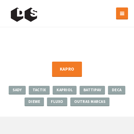
KAPRO
SADY
TACTIX
KAPRIOL
BATTIPAV
DECA
DIEWE
FLUXO
OUTRAS MARCAS