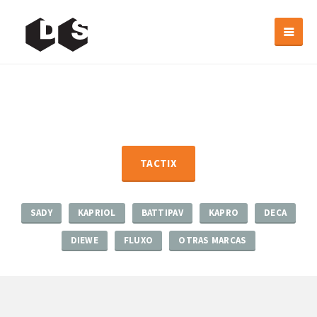
TACTIX
SADY
KAPRIOL
BATTIPAV
KAPRO
DECA
DIEWE
FLUXO
OTRAS MARCAS