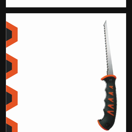
HAND TOOLS
■
OUTILLAGE À MAIN
EN | FR